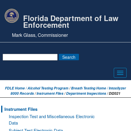
Florida Department of Law
Enforcement
Mark Glass, Commissioner
Toggl
navig
FDLE Home /
Alcohol Testing Program
/
Breath Testing Home / Intoxilyzer
8000 Records
/
Instrument Files
/
Department Inspections
/ DI2021
Instrument Files
Inspection Test and Miscellaneous Electronic
Data
Subject Test Electronic Data