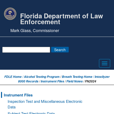
Florida Department of Law
Enforcement
Mark Glass, Commissioner
Toggl
navig
FDLE Home /
Alcohol Testing Program
/
Breath Testing Home / Intoxilyzer
8000 Records
/
Instrument Files
/
Field Notes
/ FN2024
Instrument Files
Inspection Test and Miscellaneous Electronic
Data
Subject Test Electronic Data