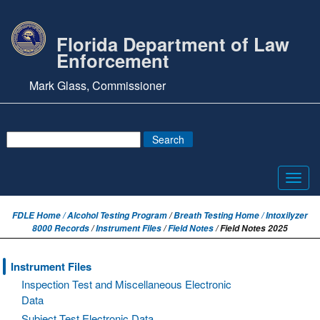
Florida Department of Law
Enforcement
Mark Glass, Commissioner
Toggl
navig
FDLE Home /
Alcohol Testing Program
/
Breath Testing Home / Intoxilyzer
8000 Records
/
Instrument Files
/
Field Notes
/ Field Notes 2025
Instrument Files
Inspection Test and Miscellaneous Electronic
Data
Subject Test Electronic Data