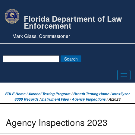
Florida Department of Law
Enforcement
Mark Glass, Commissioner
Toggl
navig
FDLE Home /
Alcohol Testing Program
/
Breath Testing Home / Intoxilyzer
8000 Records
/
Instrument Files
/
Agency Inspections
/ AI2023
Agency Inspections 2023